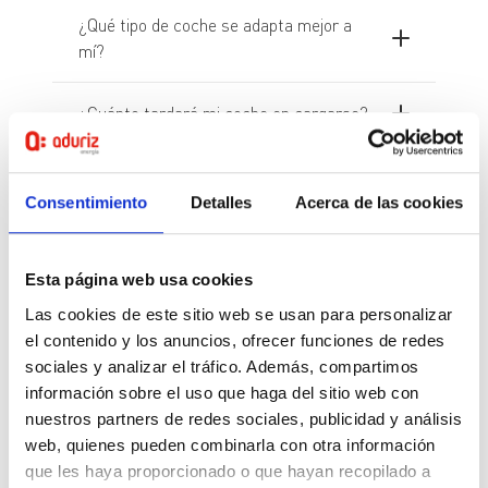
¿Qué tipo de coche se adapta mejor a
mí?
¿Cuánto tardará mi coche en cargarse?
¿Se necesita mucho espacio para
instalar un equipo de recarga?
Consentimiento
Detalles
Acerca de las cookies
¿Puedo recargar mi coche en cualquier
Esta página web usa cookies
terminal de recarga?
Las cookies de este sitio web se usan para personalizar
el contenido y los anuncios, ofrecer funciones de redes
¿Tengo que aumentar la potencia
sociales y analizar el tráfico. Además, compartimos
contratada en casa?
información sobre el uso que haga del sitio web con
nuestros partners de redes sociales, publicidad y análisis
¿Mis vecinos pueden impedir que realice
web, quienes pueden combinarla con otra información
la instalación?
que les haya proporcionado o que hayan recopilado a