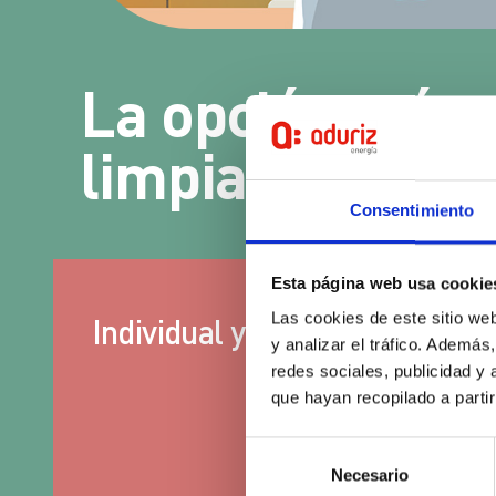
La opción más
limpia
Consentimiento
Esta página web usa cookie
Las cookies de este sitio we
Individual y colectivo
R
y analizar el tráfico. Ademá
redes sociales, publicidad y
que hayan recopilado a parti
Selección
Necesario
de