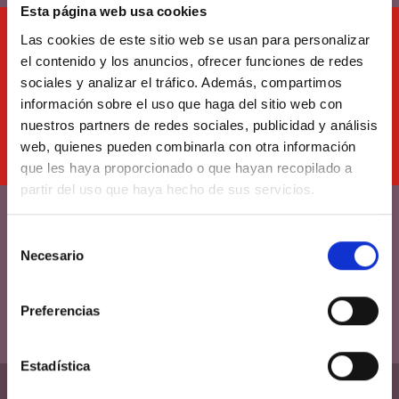
Esta página web usa cookies
Contratación
Las cookies de este sitio web se usan para personalizar
el contenido y los anuncios, ofrecer funciones de redes
¿A qué esperas para contratar tus servicios de fibra y
sociales y analizar el tráfico. Además, compartimos
telefonía fija con nosotros?
información sobre el uso que haga del sitio web con
nuestros partners de redes sociales, publicidad y análisis
web, quienes pueden combinarla con otra información
que les haya proporcionado o que hayan recopilado a
partir del uso que haya hecho de sus servicios.
Soporte técnico
Selección
Consulta tus dudas
Necesario
de
consentimiento
Preferencias
Estadística
Cobertura