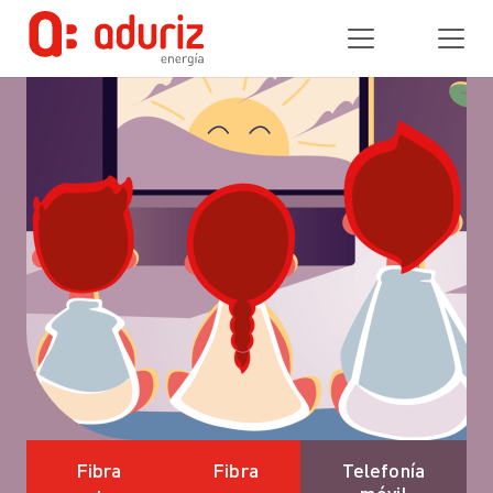
Fibra
Fibra
Telefonía
+
móvil