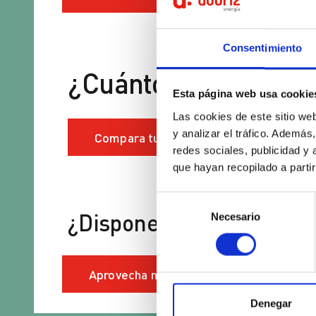
Consentimiento
¿Cuánto puedes ahor
Esta página web usa cookie
Las cookies de este sitio we
y analizar el tráfico. Ademá
Compara tu factura
redes sociales, publicidad y
que hayan recopilado a parti
Selección
¿Dispones de un autoco
Necesario
de
consentimiento
Aprovecha nuestra compensación
Denegar