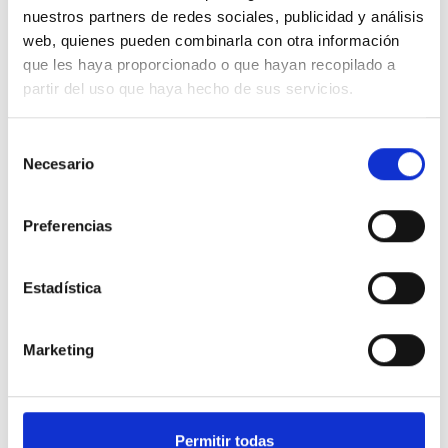
Con verificación visual y aviso
nuestros partners de redes sociales, publicidad y análisis
automático
web, quienes pueden combinarla con otra información
que les haya proporcionado o que hayan recopilado a
24 horas de protección ante una intrusión, sabotaje o
partir del uso que haya hecho de sus servicios.
situaciones de emergencia, gracias a su doble conexión
(fibra óptica + SIM), batería de respaldo y sistemas contra
Selección
Necesario
inhibidores y comunicación encriptada.
de
consentimiento
Preferencias
Estadística
Marketing
Permitir todas