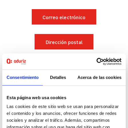
Correo electrónico
Dirección postal
Formulario online
Consentimiento
Detalles
Acerca de las cookies
Funcionamiento básico
Esta página web usa cookies
del canal
Las cookies de este sitio web se usan para personalizar
el contenido y los anuncios, ofrecer funciones de redes
Esquema general de gestión del canal:
sociales y analizar el tráfico. Además, compartimos
información sobre el uso que haga del sitio web con